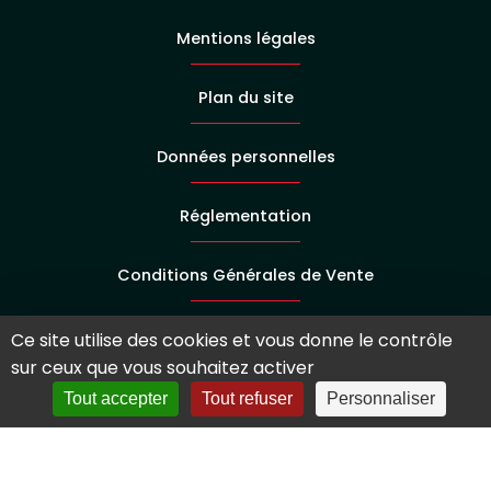
Mentions légales
Plan du site
Données personnelles
Réglementation
Conditions Générales de Vente
Les conditions de paiement en 3X4X Oney par carte
Ce site utilise des cookies et vous donne le contrôle
bancaire
sur ceux que vous souhaitez activer
Tout accepter
Tout refuser
Personnaliser
Rétractation
Connexion