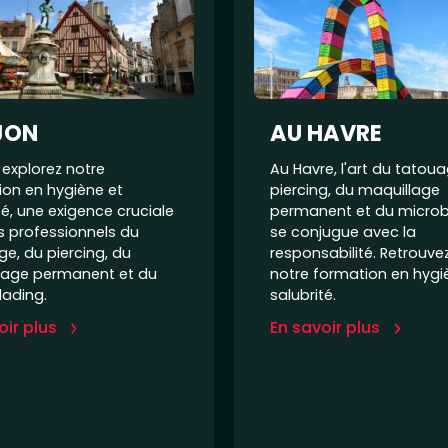
JON
AU HAVRE
, explorez notre
Au Havre, l'art du tatou
ion en hygiène et
piercing, du maquillage
té, une exigence cruciale
permanent et du microb
s professionnels du
se conjugue avec la
e, du piercing, du
responsabilité. Retrouve
lage permanent et du
notre formation en hygi
lading.
salubrité.
oir plus
En savoir plus