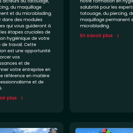
s acteurs du tatouage,
notre formation en hygi
cing, du maquillage
salubrité pour les expert
ent et du microblading.
tatouage, du piercing, d
z dans des modules
maquillage permanent e
es qui vous guideront à
microblading.
 les étapes cruciales de
En savoir plus
ion hygiénique de votre
de travail. Cette
ion est une opportunité
orcer vos
ssances et de
nner votre entreprise en
e référence en matière
fessionnalisme et de
é.
oir plus