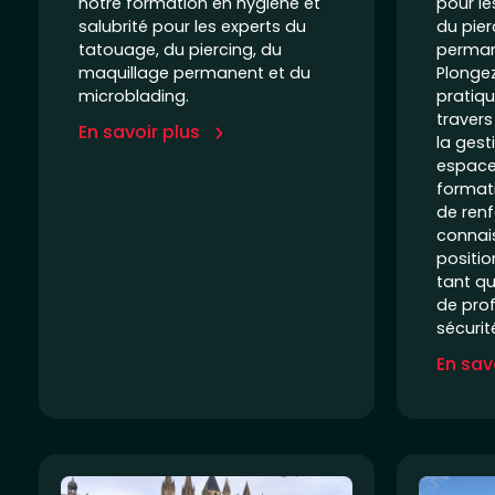
notre formation en hygiène et
pour le
salubrité pour les experts du
du pier
tatouage, du piercing, du
perman
maquillage permanent et du
Plonge
microblading.
pratiqu
travers
En savoir plus
la gest
espace 
format
de renf
connai
positio
tant qu
de pro
sécurit
En sav