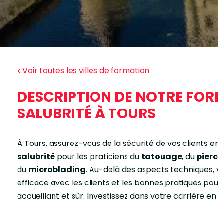
<
Voir toutes les villes de formation
DESCRIPTION DE NOTRE FOR
SALUBRITÉ À TOURS
À Tours, assurez-vous de la sécurité de vos clients e
salubrité
pour les praticiens du
tatouage
, du
pier
du
microblading
. Au-delà des aspects techniques
efficace avec les clients et les bonnes pratiques po
accueillant et sûr. Investissez dans votre carrière e