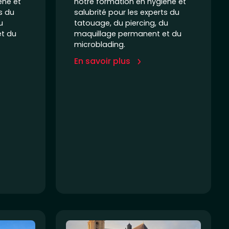
ène et
notre formation en hygiène et
s du
salubrité pour les experts du
u
tatouage, du piercing, du
t du
maquillage permanent et du
microblading.
En savoir plus